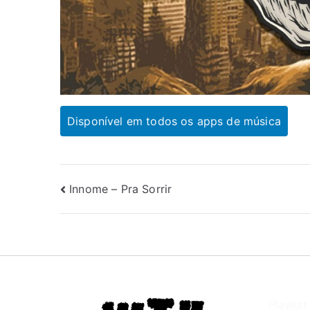
Disponível em todos os apps de música
Navegação
Innome – Pra Sorrir
de
Post
Playlist