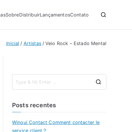
tas
Sobre
Distribuir
Lançamentos
Contato
gitais!
Inicial
Artistas
Veio Rock – Estado Mental
S
e
a
Posts recentes
r
c
Winoui Contact Comment contacter le
h
service client ?